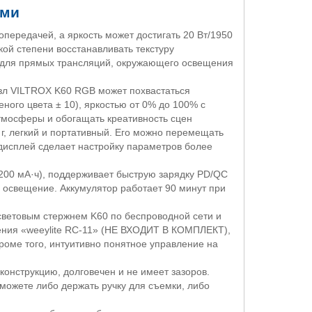
ами
передачей, а яркость может достигать 20 Вт/1950
ой степени восстанавливать текстуру
т для прямых трансляций, окружающего освещения
езл
VILTROX K
60
RGB
может похвастаться
ного цвета ± 10), яркостью от 0% до 100% с
атмосферы и обогащать креативность сцен
 г, легкий и портативный. Его можно перемещать
-дисплей сделает настройку параметров более
2200 мА·ч), поддерживает быструю зарядку
PD
/
QC
я освещение. Аккумулятор работает 90 минут при
 световым стержнем
K
60 по беспроводной сети и
ения «
weeylite RC
-11» (НЕ ВХОДИТ В КОМПЛЕКТ),
роме того, интуитивно понятное управление на
конструкцию, долговечен и не имеет зазоров.
 можете либо держать ручку для съемки, либо