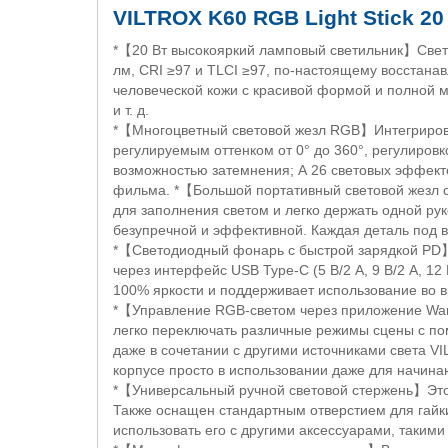
VILTROX K
60
RGB Light Stick
20
*
【
20 Вт высокояркий ламповый светильник
】
Свет
лм,
CRI
≥97 и
TLCI
≥97, по-настоящему восстанавл
человеческой кожи с красивой формой и полной 
и т. д.
*
【
Многоцветный световой жезл
RGB】
Интегриро
регулируемым оттенком от 0° до 360°, регулировк
возможностью затемнения; А 26 световых эффекто
фильма. *
【
Большой портативный световой жезл 
для заполнения светом и легко держать одной ру
безупречной и эффективной. Каждая деталь под 
*
【
Светодиодный фонарь с быстрой зарядкой
PD
через интерфейс
USB Type
-
C
(5 В/2 А, 9 В/2 А, 
100% яркости и поддерживает использование во в
*
【
Управление
RGB
-светом через приложение
Wa
легко переключать различные режимы сцены с п
даже в сочетании с другими источниками света
VI
корпусе просто в использовании даже для начин
*
【
Универсальный
ручной световой стержень
】
Эт
Также оснащен стандартным отверстием для гайки 
использовать его с другими аксессуарами, такими 