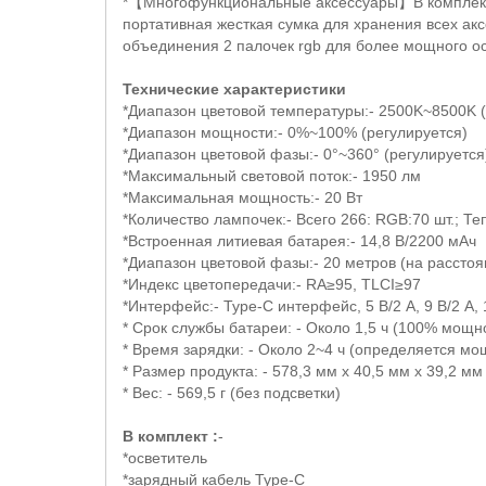
*
【
Многофункциональные
аксессуары
】
В
комплек
портативная жесткая сумка для хранения всех акс
объединения 2 палочек
rgb
для более мощного ос
Технические характеристики
*Диапазон цветовой температуры:- 2500
K
~8500
K
(
*Диапазон мощности:- 0%~100% (регулируется)
*Диапазон цветовой фазы:- 0°~360° (регулируется
*Максимальный световой поток:- 1950 лм
*Максимальная мощность:- 20 Вт
*Количество лампочек:- Всего 266:
RGB
:70 шт.; Т
*Встроенная литиевая батарея:- 14,8 В/2200 мАч
*Диапазон цветовой фазы:- 20 метров (на расстоя
*Индекс цветопередачи:-
RA
≥95,
TLCI
≥97
*Интерфейс:-
Type
-
C
интерфейс, 5 В/2 А, 9 В/2 А, 
* Срок службы батареи: - Около 1,5 ч (100% мощн
* Время зарядки: - Около 2~4 ч (определяется мо
* Размер продукта: - 578,3 мм
x
40,5 мм
x
39,2 мм
* Вес: - 569,5 г (без подсветки)
В комплект :
-
*осветитель
*зарядный кабель
Type
-
C