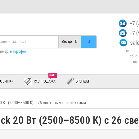
+7 
+7 
sa
Везде
пн. - пт
ример,
микрофон
сб. c 
вс.
SALE
ОВИНКИ
РАСПРОДАЖА
БРЕНДЫ
 20 Вт (2500–8500 К) с 26 световыми эффектами
tick 20 Вт (2500–8500 К) с 26 