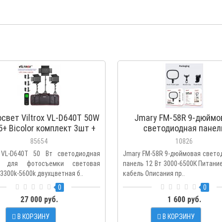
свет Viltrox VL-D640T 50W
Jmary FM-58R 9-дюймо
5+ Bicolor комплект 3шт +
светодиодная панел
стойки
85654
10826
x VL-D640T 50 Вт светодиодная
Jmary FM-58R 9-дюймовая свето
ь для фотосъемки световая
панель 12 Вт 3000-6500К Питани
3300k-5600k двухцветная б..
кабель Описания пр..
0
0
27 000 руб.
1 600 руб.
В КОРЗИНУ
В КОРЗИНУ