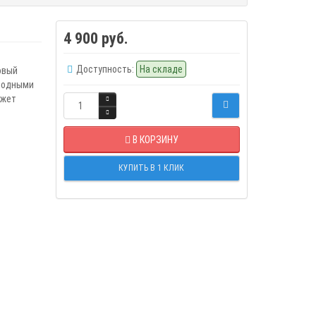
4 900 руб.
Доступность:
На складе
овый
иодными
ожет
В КОРЗИНУ
КУПИТЬ В 1 КЛИК