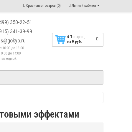
Сравнение товаров (0)
Личный кабинет
(499) 350-22-51
(915) 341-39-99
0
Tоваров,
les@gokyo.ru
на
0 руб.
. с 10:00 до 18:00
10:00 до 14:00
 : выходной.
световыми эффектами