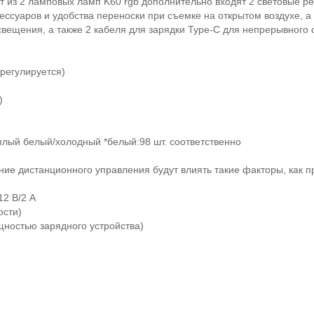
т из 2 ламповых ламп
K
60
rgb
дополнительно входят 2 световые ре
ессуаров и удобства переноски при съемке на открытом воздухе, а 
вещения, а также 2 кабеля для зарядки
Type
-
C
для непрерывного 
регулируется)
)
еплый белый/холодный *белый:98 шт. соответственно
ние дистанционного управления будут влиять такие факторы, как п
12 В/2 А
ости)
щностью зарядного устройства)