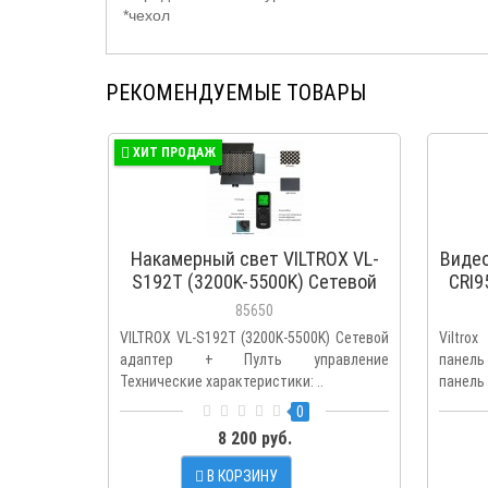
*чехол
РЕКОМЕНДУЕМЫЕ ТОВАРЫ
ХИТ ПРОДАЖ
Накамерный свет VILTROX VL-
Видео
S192T (3200K-5500K) Сетевой
CRI9
адаптер + Пулть управление
85650
VILTROX VL-S192T (3200K-5500K) Сетевой
Viltro
адаптер + Пулть управление
панел
Технические характеристики: ..
панель 
0
8 200 руб.
В КОРЗИНУ