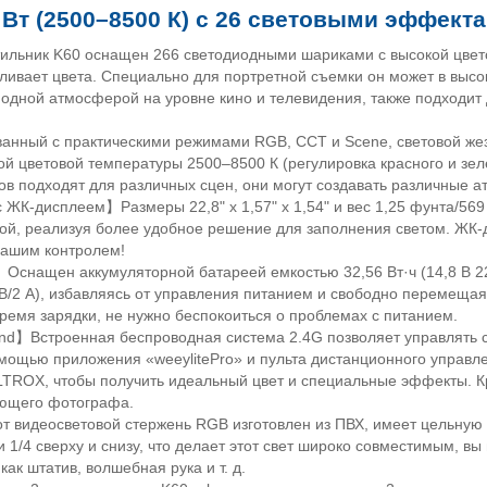
 Вт (2500–8500 К) с 26 световыми эффект
ильник
K
60 оснащен 266 светодиодными шариками с высокой цвето
ивает цвета. Специально для портретной съемки он может в высок
модной атмосферой на уровне кино и телевидения, также подходи
ванный с практическими режимами
RGB
,
CCT
и
Scene
, световой ж
ой цветовой температуры 2500–8500 К (регулировка красного и зеле
в подходят для различных сцен, они могут создавать различные 
с ЖК-дисплеем
】
Размеры 22,8"
x
1,57"
x
1,54" и вес 1,25 фунта/569
кой, реализуя более удобное решение для заполнения светом. ЖК
вашим контролем!
】
Оснащен аккумуляторной батареей емкостью 32,56 Вт·ч (14,8 В 
12 В/2 А), избавляясь от управления питанием и свободно перемеща
ремя зарядки, не нужно беспокоиться о проблемах с питанием.
nd】
Встроенная беспроводная система 2.4
G
позволяет управлять
омощью приложения «
weeylitePro
» и пульта дистанционного управл
LTROX
, чтобы получить идеальный цвет и специальные эффекты. К
ающего фотографа.
от
видеосветовой стержень
RGB
изготовлен из ПВХ, имеет цельную 
1/4 сверху и снизу, что делает этот свет широко совместимым, вы
как штатив, волшебная рука и т. д.