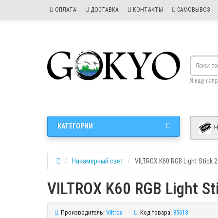
ОПЛАТА
ДОСТАВКА
КОНТАКТЫ
САМОВЫВОЗ
Я ищу, нап
КАТЕГОРИИ
Н
Накамерный свет
VILTROX K60 RGB Light Stick
VILTROX K60 RGB Light S
Производитель:
Viltrox
Код товара:
85613