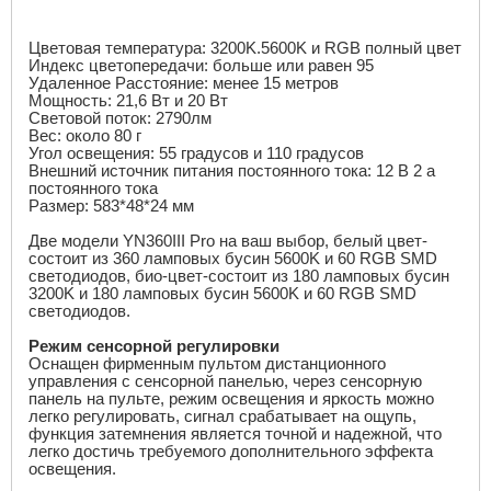
Цветовая температура: 3200K.5600K и RGB полный цвет
Индекс цветопередачи: больше или равен 95
Удаленное Расстояние: менее 15 метров
Мощность: 21,6 Вт и 20 Вт
Световой поток: 2790лм
Вес: около 80 г
Угол освещения: 55 градусов и 110 градусов
Внешний источник питания постоянного тока: 12 В 2 а
постоянного тока
Размер: 583*48*24 мм
Две модели YN360III Pro на ваш выбор, белый цвет-
состоит из 360 ламповых бусин 5600K и 60 RGB SMD
светодиодов, био-цвет-состоит из 180 ламповых бусин
3200K и 180 ламповых бусин 5600K и 60 RGB SMD
светодиодов.
Режим сенсорной регулировки
Оснащен фирменным пультом дистанционного
управления с сенсорной панелью, через сенсорную
панель на пульте, режим освещения и яркость можно
легко регулировать, сигнал срабатывает на ощупь,
функция затемнения является точной и надежной, что
легко достичь требуемого дополнительного эффекта
освещения.