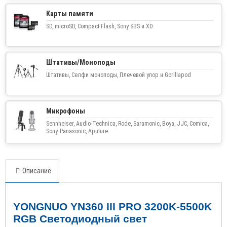
Карты памяти
SD, microSD, Compact Flash, Sony SBS и XD.
Штативы/Моноподы
Штативы, Селфи моноподы, Плечевой упор и Gorillapod
Микрофоны
Sennheiser, Audio-Technica, Rode, Saramonic, Boya, JJC, Comica,
Sony, Panasonic, Aputure.
Описание
YONGNUO YN
360
III PRO
3200
K
-5500
K
RGB
Светодиодный свет