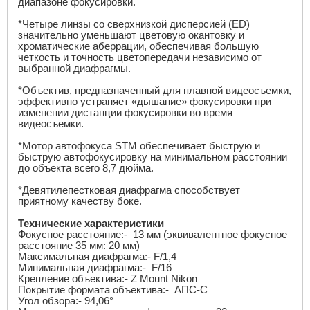
диапазоне фокусировки.
*Четыре линзы со сверхнизкой дисперсией (ED)
значительно уменьшают цветовую окантовку и
хроматические аберрации, обеспечивая большую
четкость и точность цветопередачи независимо от
выбранной диафрагмы.
*Объектив, предназначенный для плавной видеосъемки,
эффективно устраняет «дышание» фокусировки при
изменении дистанции фокусировки во время
видеосъемки.
*Мотор автофокуса STM обеспечивает быструю и
быструю автофокусировку на минимальном расстоянии
до объекта всего 8,7 дюйма.
*Девятилепестковая диафрагма способствует
приятному качеству боке.
Технические характеристики
Фокусное расстояние:- 13 мм (эквивалентное фокусное
расстояние 35 мм: 20 мм)
Максимальная диафрагма:-
F
/1,4
Минимальная диафрагма:-
F
/16
Крепление объектива:-
Z Mount Nikon
Покрытие формата объектива:- АПС-С
Угол обзора:- 94,06°