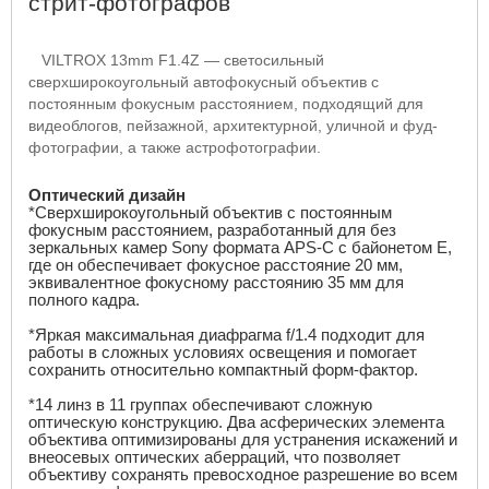
стрит-фотографов
VILTROX
13
mm F
1.4
Z
— светосильный
сверхширокоугольный автофокусный объектив с
постоянным фокусным расстоянием, подходящий для
видеоблогов, пейзажной, архитектурной, уличной и фуд-
фотографии, а также астрофотографии.
Оптический дизайн
*Сверхширокоугольный объектив с постоянным
фокусным расстоянием, разработанный для без
зеркальных камер Sony формата APS-C с байонетом E,
где он обеспечивает фокусное расстояние 20 мм,
эквивалентное фокусному расстоянию 35 мм для
полного кадра.
*Яркая максимальная диафрагма f/1.4 подходит для
работы в сложных условиях освещения и помогает
сохранить относительно компактный форм-фактор.
*14 линз в 11 группах обеспечивают сложную
оптическую конструкцию. Два асферических элемента
объектива оптимизированы для устранения искажений и
внеосевых оптических аберраций, что позволяет
объективу сохранять превосходное разрешение во всем