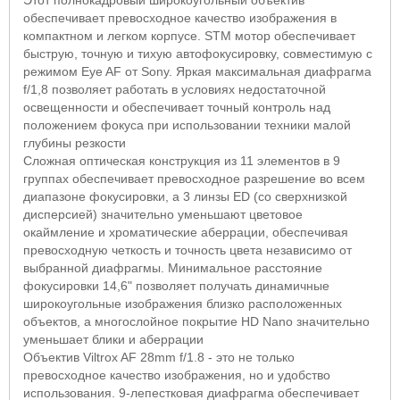
обеспечивает превосходное качество изображения в
компактном и легком корпусе.
STM
мотор обеспечивает
быструю, точную и тихую автофокусировку, совместимую с
режимом
Eye AF
от
Sony
. Яркая максимальная диафрагма
f
/1,8 позволяет работать в условиях недостаточной
освещенности и обеспечивает точный контроль над
положением фокуса при использовании техники малой
глубины резкости
Сложная оптическая конструкция из 11 элементов в 9
группах обеспечивает превосходное разрешение во всем
диапазоне фокусировки, а 3 линзы
ED
(со сверхнизкой
дисперсией) значительно уменьшают цветовое
окаймление и хроматические аберрации, обеспечивая
превосходную четкость и точность цвета независимо от
выбранной диафрагмы. Минимальное расстояние
фокусировки 14,6" позволяет получать динамичные
широкоугольные изображения близко расположенных
объектов, а многослойное покрытие
HD Nano
значительно
уменьшает блики и аберрации
Объектив
Viltrox AF
28
mm f
/1.8 - это не только
превосходное качество изображения, но и удобство
использования. 9-лепестковая диафрагма обеспечивает