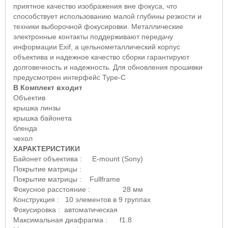
приятное качество изображения вне фокуса, что
способствует использованию малой глубины резкости и
техники выборочной фокусировки. Металлические
электронные контакты поддерживают передачу
информации
Exif
, а цельнометаллический корпус
объектива и надежное качество сборки гарантируют
долговечность и надежность. Для обновления прошивки
предусмотрен интерфейс
Type
-
C
В Комплект входит
Объектив
крышка линзы
крышка байонета
бленда
чехол
ХАРАКТЕРИСТИКИ
Байонет объектива :
E
-
mount
(
Sony
)
Покрытие матрицы :
Покрытие матрицы :
Fullframe
Фокусное расстояние : 28 мм
Конструкция : 10 элементов в 9 группах
Фокусировка : автоматическая
Максимальная диафрагма :
f
1.8