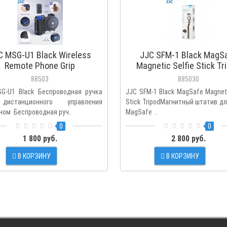
C MSG-U1 Black Wireless
JJC SFM-1 Black MagS
Remote Phone Grip
Magnetic Selfie Stick Tr
88503
885030
G-U1 Black Беспроводная ручка
JJC SFM-1 Black MagSafe Magneti
истанционного управления
Stick TripodМагнитный штатив д
ном Беспроводная руч..
MagSafe ..
0
0
1 800 руб.
2 800 руб.
В КОРЗИНУ
В КОРЗИНУ