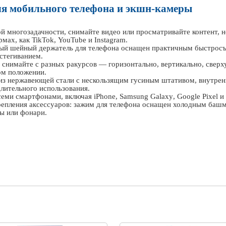
ля мобильного телефона и экшн-камеры
й многозадачности, снимайте видео или просматривайте контент, н
рмах, как
TikTok
,
YouTube
и
Instagram
.
ный шейный держатель для телефона оснащен практичным быстросъ
стегиванием.
о снимайте с разных ракурсов — горизонтально, вертикально, свер
ом положении.
н из нержавеющей стали с нескользящим гусиным штативом, внутре
длительного использования.
всеми смартфонами, включая
iPhone
,
Samsung
Galaxy
,
Google
Pixel
и
крепления аксессуаров: зажим для телефона оснащен холодным баш
ы или фонари.