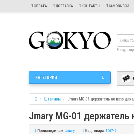
ОПЛАТА
ДОСТАВКА
КОНТАКТЫ
САМОВЫВОЗ
Я ищу, нап
КАТЕГОРИИ
Н
Штативы
Jmary MG-01 держатель на шею для 
Jmary MG-01 держатель 
Производитель:
Jmary
Код товара:
106747