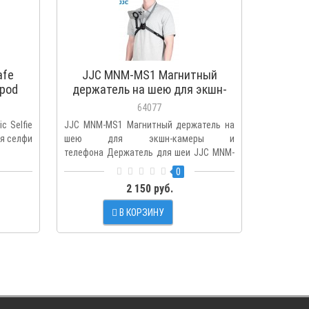
afe
JJC MNM-MS1 Магнитный
JJC M
ipod
держатель на шею для экшн-
шею
камеры и телефона
теле
64077
c Selfie
JJC MNM-MS1 Магнитный держатель на
JJC MNM-
ля селфи
шею для экшн-камеры и
экшн-кам
телефона Держатель для шеи JJC MNM-
POV Держа
MS1..
0
2 150 руб.
В КОРЗИНУ