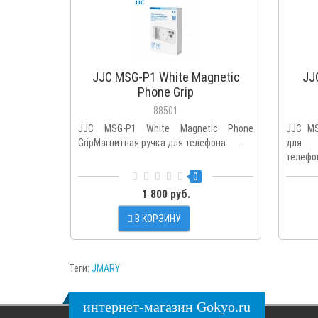
JJC MSG-P1 White Magnetic
JJ
Phone Grip
88501
JJC MSG-P1 White Magnetic Phone
JJC MS
GripМагнитная ручка для телефона ..
для д
телефо
0
1 800 руб.
В КОРЗИНУ
Теги:
JMARY
интернет-магазин Gokyo.ru