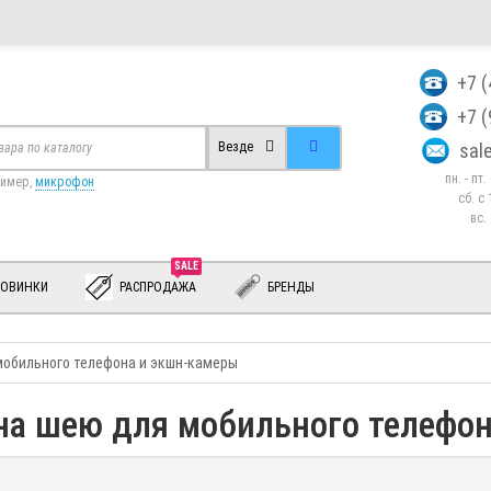
+7 
+7 
sa
Везде
пн. - пт
ример,
микрофон
сб. c 
вс.
SALE
ОВИНКИ
РАСПРОДАЖА
БРЕНДЫ
мобильного телефона и экшн-камеры
на шею для мобильного телефо