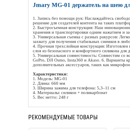
Jmary
MG
-01 держатель на шею д
1. Запись без помощи рук: Наслаждайтесь свободо
решение для создателей контента на таких платфо
2. Быстросъемная конструкция: Наш инновацион
хранения и транспортировки одним нажатием и за
3. Универсальная съемка с разных ракурсов: Легк
захвату для получения стабильных снимков в люб
4. Прочная трехслойная конструкция: Изготовле
слоя из безопасного и комфортного силикона для 
5. Универсальная совместимость: Совместим со 
GoPro
,
DJI
Osmo
,
Insta
360 и
Akaso
. 6. Варианты 
дополнительных аксессуаров, таких как микрофон
Характеристики:
1. Модель:
MG
-01
2. Длина: 660 мм
3. Ширина зажима для телефона: 5,3–11 см
4. Материалы: силикон + поликарбонат
5. Вес нетто: 248 г
РЕКОМЕНДУЕМЫЕ ТОВАРЫ