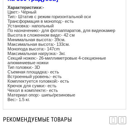
Характеристики:-
Цвет:- Чёрный
Тип:- Штатив с режим горизонтальной оси
Трансформация в монопод:- есть
Установка:- напольный
По назначению:- для фотоаппаратов, для видеокамер
Высота в сложенном виде:- 42 см
Минимальная высота:- 39см.
Максимальная высота:- 133см.
Монопода высота:- 147
cm
Максимальная нагрузка:- 3кг.
Секций ножек:- 26-миллиметровые 4-секционные
алюминиевые ножки
Тип головки:- 3
D
Съемная площадка:- есть
Встроенный уровень:- есть
Комплектуется головкой:- есть
Крючок для сумки:- есть
Чехол в комплекте:- есть
Материал опор:- шипы/резиновые
Вес:- 1.5 кг.
РЕКОМЕНДУЕМЫЕ ТОВАРЫ