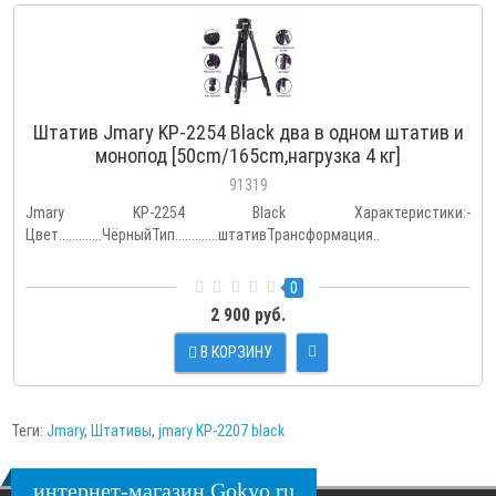
Штатив Jmary KP-2254 Black два в одном штатив и
монопод [50cm/165cm,нагрузка 4 кг]
91319
Jmary KP-2254 Black Характеристики:-
Цвет.............ЧёрныйТип.............штативТрансформация..
0
2 900 руб.
В КОРЗИНУ
Теги:
Jmary
,
Штативы
,
jmary KP-2207 black
интернет-магазин Gokyo.ru