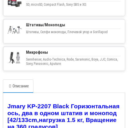
SD, microSD, Compact Flash, Sony SBS и XD.
Штативы/Моноподы
Штативы, Селфи моноподы, Плечевой упор и Gorillapod
Микрофоны
Sennheiser, Audio-Technica, Rode, Saramonic, Boya, JJC, Comica,
Sony, Panasonic, Aputure.
Описание
Jmary KP
-2207
Black
Горизонтальная
ось, два в одном штатив и монопод
[42/133
cm
,нагрузка 1.5 кг, Вращение
на 360 градусов]