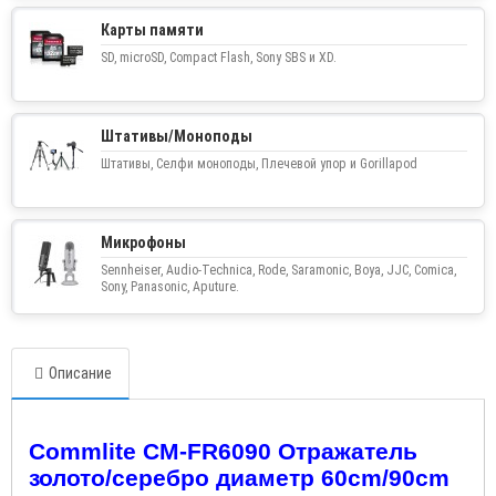
Карты памяти
SD, microSD, Compact Flash, Sony SBS и XD.
Штативы/Моноподы
Штативы, Селфи моноподы, Плечевой упор и Gorillapod
Микрофоны
Sennheiser, Audio-Technica, Rode, Saramonic, Boya, JJC, Comica,
Sony, Panasonic, Aputure.
Описание
Commlite CM
-
FR
6090 Отражатель
золото/серебро диаметр 60
cm
/90
cm