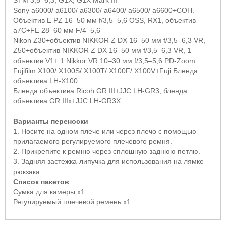
Sony
а6000/ а6100/ а6300/ а6400/ а6500/ а6600+СОН.
Объектив E PZ 16–50 мм f/3,5–5,6 OSS, RX1, объектив
a7C+FE 28–60 мм F/4–5,6
Nikon
Z30+объектив NIKKOR Z DX 16–50 мм f/3,5–6,3 VR,
Z50+объектив NIKKOR Z DX 16–50 мм f/3,5–6,3 VR, 1
объектив V1+ 1 Nikkor VR 10–30 мм f/3,5–5,6 PD-Zoom
Fujifilm
X
100/
X
100
S
/
X
100
T
/
X
100
F
/
X
100
V
+
Fuji
Бленда
объектива LH-X100
Бленда объектива Ricoh GR III+JJC LH-GR3, бленда
объектива GR IIIx+JJC LH-GR3X
Варианты переноски
1. Носите на одном плече или через плечо с помощью
прилагаемого регулируемого плечевого ремня.
2. Прикрепите к ремню через сплошную заднюю петлю.
3. Задняя застежка-липучка для использования на лямке
рюкзака.
Список пакетов
Сумка для камеры x1
Регулируемый плечевой ремень x1