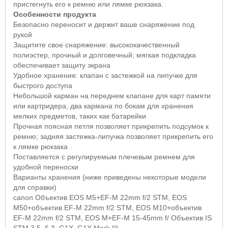
пристегнуть его к ремню или лямке рюкзака.
Особенности продукта
Безопасно переносит и держит ваше снаряжение под
рукой
Защитите свое снаряжение: высококачественный
полиэстер, прочный и долговечный; мягкая подкладка
обеспечивает защиту экрана
Удобное хранение: клапан с застежкой на липучке для
быстрого доступа
Небольшой карман на переднем клапане для карт памяти
или картридера; два кармана по бокам для хранения
мелких предметов, таких как батарейки
Прочная поясная петля позволяет прикрепить подсумок к
ремню; задняя застежка-липучка позволяет прикрепить его
к лямке рюкзака
Поставляется с регулируемым плечевым ремнем для
удобной переноски
Варианты хранения (ниже приведены некоторые модели
для справки)
canon
Объектив EOS M5+EF-M 22mm f/2 STM, EOS
M50+объектив EF-M 22mm f/2 STM, EOS M10+объектив
EF-M 22mm f/2 STM, EOS M+EF-M 15-45mm f/ Объектив IS
STM 3,5–6,3, G1X, G1X Mark III