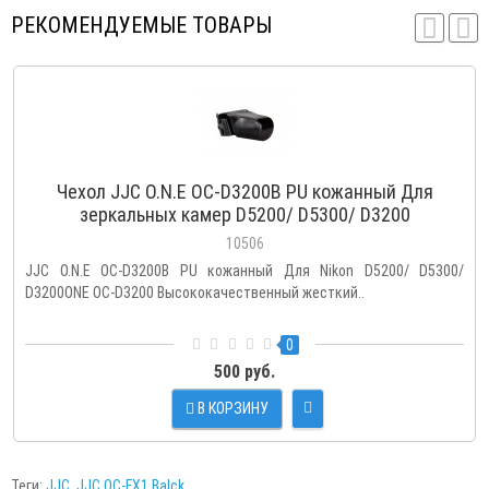
РЕКОМЕНДУЕМЫЕ ТОВАРЫ
Чехол JJC O.N.E OC-D3200B PU кожанный Для
зеркальных камер D5200/ D5300/ D3200
10506
JJC O.N.E OC-D3200B PU кожанный Для Nikon D5200/ D5300/
D3200ONE OC-D3200 Высококачественный жесткий..
0
500 руб.
В КОРЗИНУ
Теги:
JJC
,
JJC OC-FX1 Balck