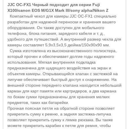
JJC OC-FX1 Черный подходит для серии Fuji
X100/canon EOS M/G1X Mark III/sony alpha/Nikon Z
Компактный чехол для камеры JJC OC-FX1 специально
разработан для надежной переноски и хранения вашего
оборудования. Он также доступен для мобильного
телефона, блока питания, зарядного кабеля и т. д.,
удобного для путешествий. А внутренний размер чехла для
камеры составляет 5,9x3,5x3,5 дюйма/150x90x90 мм.
Сумка изготовлена из высококачественного полиэстера,
который прочен и обеспечивает долгие годы надежного
использования. Мягкая внутренняя подкладка
предназначена для щадящего воздействия на экран и
объектив камеры. Открывающийся клапан с застежкой на
липучке обеспечивает быстрый доступ к снаряжению. На
внешней стороне переднего клапана находится небольшой
карман для карт памяти или картридеров, а два кармана
по бокам сумки предназначены для хранения мелких
предметов, таких как батарейки.
Прочная поясная петля на обратной стороне позволяет
прикрепить сумку к ремню, а задняя застежка-липучка
позволяет прикрепить сумку к лямке рюкзака. Вы также
можете прикрепить карабин к петле для ремня, чтобы