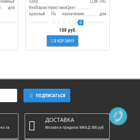
новные
Sony LCM-THC
Sony LCM
чехол для
RedХарактеристикиЦвет................
Цвет...
красный По назначению................для
назначению...
фотока..
0
100 руб.
В КОРЗИНУ
ПОДПИСАТЬСЯ
ДОСТАВКА
ко за
Москве в пределах МКАД 500 руб.