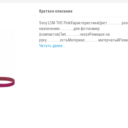
Краткое описание
Sony LCM-THC PinkХарактеристикиЦвет................ р
назначению................для фотокамер
(компактов)Тип................чехолРемешок на
руку................естьМатериал................матерчатыйРазме
Читать далее...