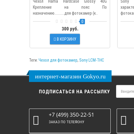
Чехол Hama Hardcase Glossy 40G
Sony
Крепление на пояс По
характе
назначению...........для фотокамер (к..
фотокам
0
300 руб.
В КОРЗИНУ
Теги:
Чехол для фотокамер
,
Sony LCM-THC
интернет-магазин Gokyo.ru
ПОДПИСАТЬСЯ НА РАССЫЛКУ
+7 (499) 350-22-51
ЗАКАЗ ПО ТЕЛЕФОНУ