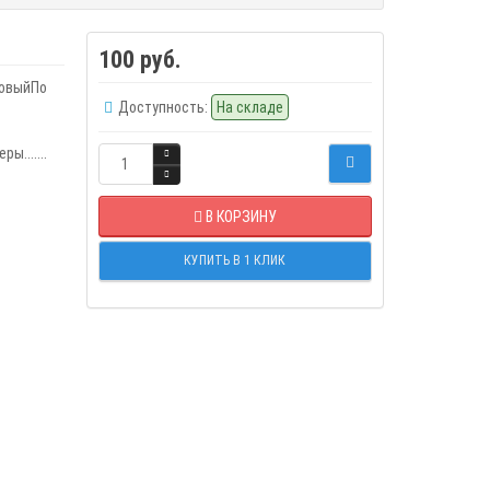
100 руб.
озовыйПо
Доступность:
На складе
ры.......
В КОРЗИНУ
КУПИТЬ В 1 КЛИК