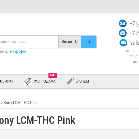
+7 
+7 
sa
Везде
пн. - пт
ример,
микрофон
сб. c 
вс.
SALE
ОВИНКИ
РАСПРОДАЖА
БРЕНДЫ
ы Sony LCM-THC Pink
ony LCM-THC Pink