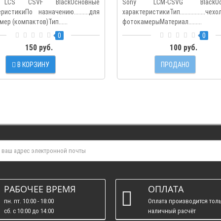
 LCS CSVF BlackОсновные
Sony LCM-CSVG BlackОс
ристикиПо назначению..........для
характеристикиТип.................
ер (компактов)Тип......
фотокамерыМатериал.........
0
0
150 руб.
100 руб.
В КОРЗИНУ
ПРОДАНО
РАБОЧЕЕ ВРЕМЯ
ОПЛАТА
пн. пт. 10:00 - 18:00
Оплата производится толь
сб. c 10:00 до 14:00
наличный расчёт
вс. : выходные.