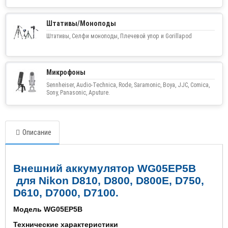
Штативы/Моноподы
Штативы, Селфи моноподы, Плечевой упор и Gorillapod
Микрофоны
Sennheiser, Audio-Technica, Rode, Saramonic, Boya, JJC, Comica,
Sony, Panasonic, Aputure.
Описание
Внешний аккумулятор WG05EP5
B
для Nikon D810, D800, D800E, D750,
D610, D7000, D7100.
Модель WG05EP5
B
Технические характеристики