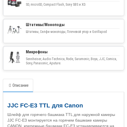
SD, microSD, Compact Flash, Sony SBS и XD.
Штативы/Моноподы
Штативы, Селфи моноподы, Плечевой упор и Gorillapod
Микрофоны
Sennheiser, Audio-Technica, Rode, Saramonic, Boya, JJC, Comica,
Sony, Panasonic, Aputure.
Описание
JJC FC-E3 TTL для Canon
Шлейф для горячего башмака TTL для наружной камеры
JJC FC-E3 монтируется на горячем башмаке камеры
CANON, крепежные башмаки FC-E3 устанавливаются на