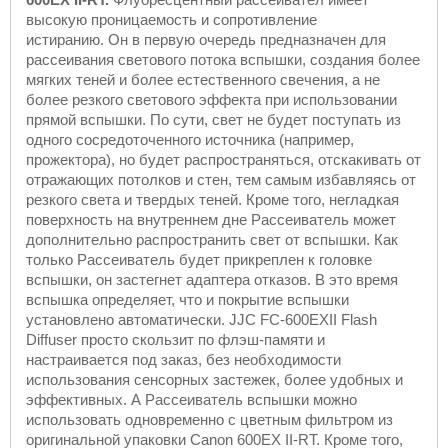
высокую проницаемость и сопротивление
истиранию. Он в первую очередь предназначен для
рассеивания светового потока вспышки, создания более
мягких теней и более естественного свечения, а не
более резкого светового эффекта при использовании
прямой вспышки. По сути, свет не будет поступать из
одного сосредоточенного источника (например,
прожектора), но будет распространяться, отскакивать от
отражающих потолков и стен, тем самым избавляясь от
резкого света и твердых теней. Кроме того, негладкая
поверхность на внутреннем дне Рассеиватель может
дополнительно распространить свет от вспышки. Как
только Рассеиватель будет прикреплен к головке
вспышки, он застегнет адаптера отказов. В это время
вспышка определяет, что и покрытие вспышки
установлено автоматически. JJC FC-600EXII Flash
Diffuser просто скользит по флэш-памяти и
настраивается под заказ, без необходимости
использования сенсорных застежек, более удобных и
эффективных. А Рассеиватель вспышки можно
использовать одновременно с цветным фильтром из
оригинальной упаковки Canon 600EX II-RT. Кроме того,