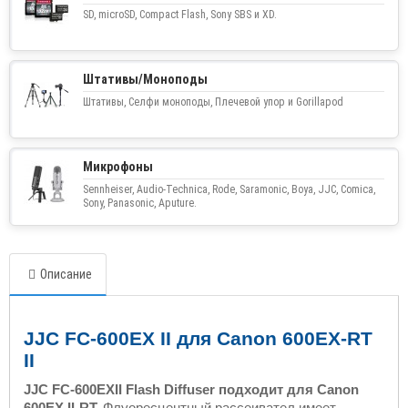
SD, microSD, Compact Flash, Sony SBS и XD.
Штативы/Моноподы
Штативы, Селфи моноподы, Плечевой упор и Gorillapod
Микрофоны
Sennheiser, Audio-Technica, Rode, Saramonic, Boya, JJC, Comica,
Sony, Panasonic, Aputure.
Описание
JJC FC-600EX II для Canon 600EX-RT
II
JJC FC-600EXII Flash Diffuser подходит для Canon
600EX II-RT.
Флуоресцентный рассеивател имеет