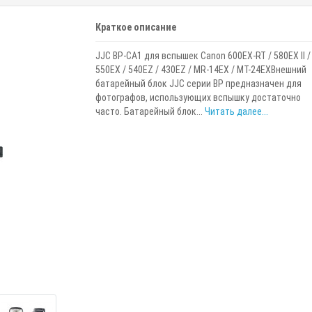
Краткое описание
JJC BP-CA1 для вспышек Canon 600EX-RT / 580EX II /
550EX / 540EZ / 430EZ / MR-14EX / MT-24EXВнешний
батарейный блок JJC серии BP предназначен для
фотографов, использующих вспышку достаточно
часто. Батарейный блок...
Читать далее...