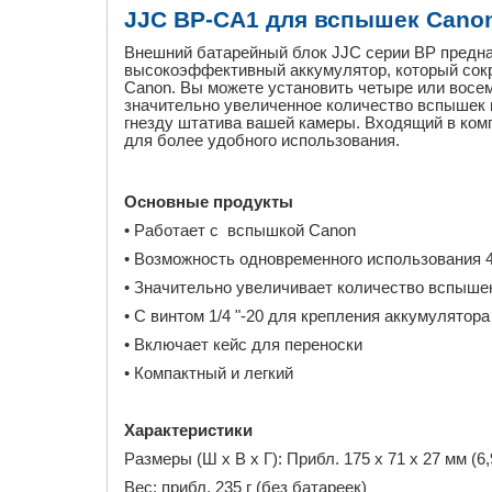
JJC BP-CA1 для вспышек Canon 6
Внешний батарейный блок
JJC серии BP предна
высокоэффективный аккумулятор, который сокр
Canon. Вы можете установить четыре или восем
значительно увеличенное количество вспышек 
гнезду штатива вашей камеры. Входящий в комп
для более удобного использования.
Основные продукты
• Работает с вспышкой Canon
• Возможность одновременного использования 
• Значительно увеличивает количество вспыше
• С винтом 1/4 "-20 для крепления аккумулятор
• Включает кейс для переноски
• Компактный и легкий
Характеристики
Размеры (Ш x В x Г): Прибл. 175 x 71 x 27 мм (6,
Вес: прибл.
235 г (без батареек)