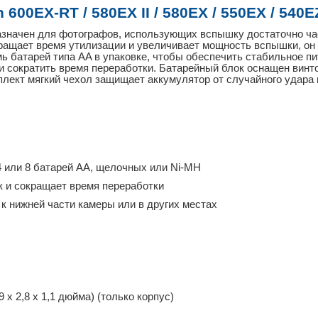
00EX-RT / 580EX II / 580EX / 550EX / 540E
значен для фотографов, использующих вспышку достаточно час
ащает время утилизации и увеличивает мощность вспышки, он
ь батарей типа AA в упаковке, чтобы обеспечить стабильное п
и сократить время переработки.
Батарейный блок оснащен винтом
лект мягкий чехол защищает аккумулятор от случайного удара 
4 или 8 батарей AA, щелочных или Ni-MH
к и сокращает время переработки
а к нижней части камеры или в других местах
9 x 2,8 x 1,1 дюйма) (только корпус)