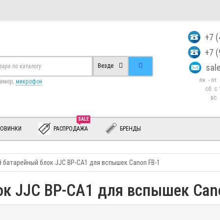
+7 
+7 
sa
Везде
пн. - пт
ример,
микрофон
сб. c 
вс.
SALE
ОВИНКИ
РАСПРОДАЖА
БРЕНДЫ
 батарейный блок JJC BP-CA1 для вспышек Canon FB-1
к JJC BP-CA1 для вспышек Canon