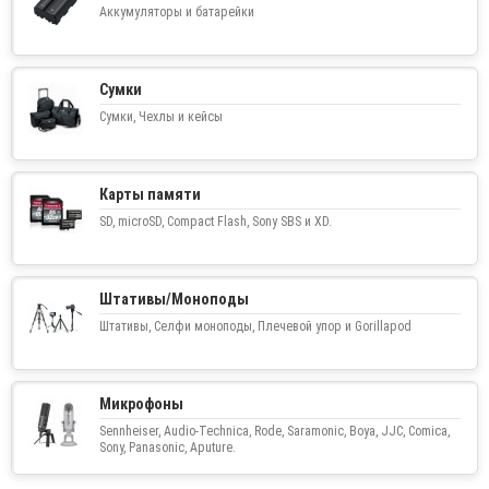
Аккумуляторы и батарейки
Сумки
Сумки, Чехлы и кейсы
Карты памяти
SD, microSD, Compact Flash, Sony SBS и XD.
Штативы/Моноподы
Штативы, Селфи моноподы, Плечевой упор и Gorillapod
Микрофоны
Sennheiser, Audio-Technica, Rode, Saramonic, Boya, JJC, Comica,
Sony, Panasonic, Aputure.