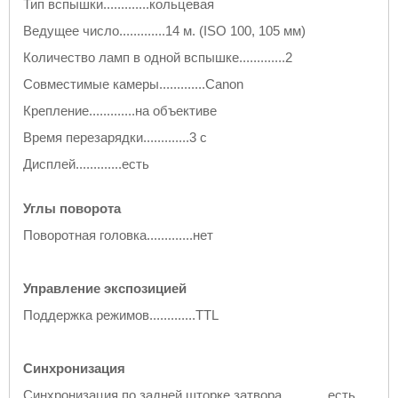
Тип вспышки.............кольцевая
Ведущее число.............14 м. (ISO 100,
105 мм
)
Количество ламп в одной вспышке.............2
Совместимые камеры.............Canon
Крепление.............на объективе
Время перезарядки.............3 c
Дисплей.............есть
Углы поворота
Поворотная головка.............нет
Управление экспозицией
Поддержка режимов.............TTL
Синхронизация
Синхронизация по задней шторке затвора.............есть