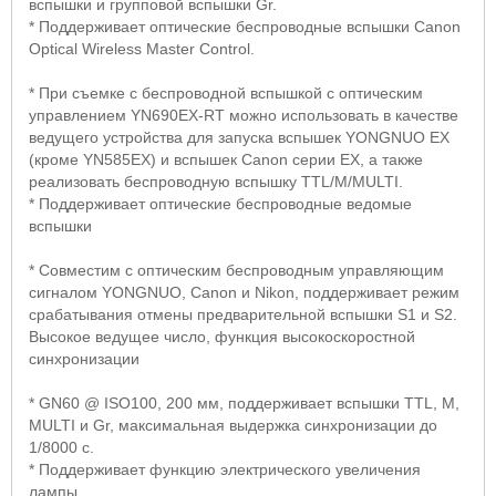
вспышки и групповой вспышки
Gr
.
* Поддерживает оптические беспроводные вспышки Canon
Optical Wireless Master Control.
* При съемке с беспроводной вспышкой с оптическим
управлением
YN
690
EX
-
RT
можно использовать в качестве
ведущего устройства для запуска вспышек
YONGNUO EX
(кроме
YN
585
EX
) и вспышек
Canon
серии
EX
, а также
реализовать беспроводную вспышку
TTL
/
M
/
MULTI
.
* Поддерживает оптические беспроводные ведомые
вспышки
* Совместим с оптическим беспроводным управляющим
сигналом
YONGNUO
,
Canon
и
Nikon
, поддерживает режим
срабатывания отмены предварительной вспышки
S
1 и
S
2.
Высокое ведущее число, функция высокоскоростной
синхронизации
*
GN
60 @
ISO
100, 200 мм, поддерживает вспышки
TTL
,
M
,
MULTI
и
Gr
, максимальная выдержка синхронизации до
1/8000 с.
* Поддерживает функцию электрического увеличения
лампы