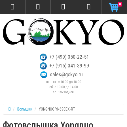
0
+7 (499) 350-22-51
+7 (915) 341-39-99
sales@gokyo.ru
пн. - пт. с 10:00 до 18:00
сб. c 10:00 до 14:00
вс. : выходной.
Вспышки
YONGNUO YN690EX-RT
Фотовспышка Yongnuo