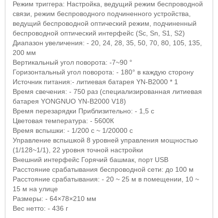
Режим триггера: Настройка, ведущий режим беспроводной
связи, режим беспроводного подчиненного устройства,
ведущий беспроводной оптический режим, подчиненный
беспроводной оптический интерфейс (
Sc
,
Sn
,
S
1,
S
2)
Диапазон увеличения: - 20, 24, 28, 35, 50, 70, 80, 105, 135,
200 мм
Вертикальный угол поворота: -7~90 °
Горизонтальный угол поворота: - 180° в каждую сторону
Источник питания:- литиевая батарея
YN
-
B
2000 * 1
Время свечения: - 750 раз (специализированная литиевая
батарея
YONGNUO YN
-
B
2000
V
18)
Время перезарядки Приблизительно: - 1,5 с
Цветовая температура: - 5600К
Время вспышки: - 1/200 с ~ 1/20000 с
Управление вспышкой 8 уровней управления мощностью
(1/128~1/1), 22 уровня точной настройки
Внешний интерфейс Горячий башмак, порт
USB
Расстояние срабатывания беспроводной сети: до 100 м
Расстояние срабатывания: - 20 ~ 25 м в помещении, 10 ~
15 м на улице
Размеры: - 64×78×210 мм
Вес нетто: - 436 г