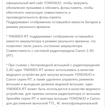
официальный веб-сайт
YONGNUO
, чтобы загрузить
обновление прошивки и обновить флэш-память, чтобы
обеспечить наилучшую совместимость и
производительность флэш-памяти.
Поддерживает отображение оставшейся емкости батареи в
режиме реального времени
*
YN
690
EX
-
RT
поддерживает отображение оставшейся
емкости аккумулятора в режиме реального времени, что
позволяет легко узнать состояние аккумулятора.
Совместимость с системой радиопередачи
Canon
2.4
G
(
RT
)
* При съемке с беспроводной вспышкой с радиопередачей
2,4
G
один
YN
690
EX
-
RT
можно использовать в качестве
ведущего устройства для запуска вспышек
YONGNUO
и
Canon
серии
RT
, а также удаленно управлять режимом
вспышки и выходным уровнем ведомой вспышки; один
YN
690
EX
-
RT
может быть используется в качестве ведомого
устройства, для приема сигнала радиотриггера от вспышки
Speedlite
серии
RT
и триггера вспышки
YONGNUO
и
Canon
,
для достижения выносной
TTL
,
M
, многофункциональной