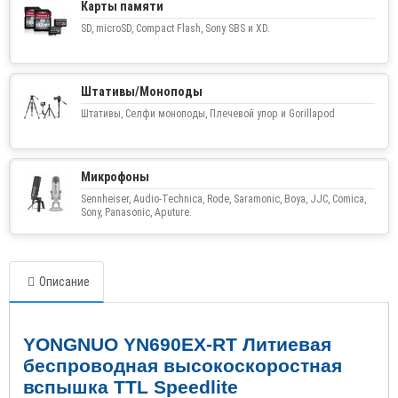
Карты памяти
SD, microSD, Compact Flash, Sony SBS и XD.
Штативы/Моноподы
Штативы, Селфи моноподы, Плечевой упор и Gorillapod
Микрофоны
Sennheiser, Audio-Technica, Rode, Saramonic, Boya, JJC, Comica,
Sony, Panasonic, Aputure.
Описание
YONGNUO YN
690
EX
-
RT
Литиевая
беспроводная высокоскоростная
вспышка
TTL Speedlite