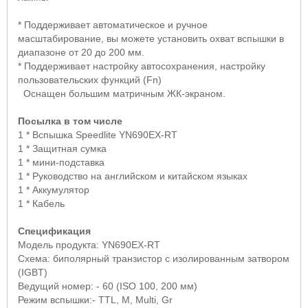
* Поддерживает автоматическое и ручное
масштабирование, вы можете установить охват вспышки в
диапазоне от 20 до 200 мм.
* Поддерживает настройку автосохранения, настройку
пользовательских функций (
Fn
)
Оснащен большим матричным ЖК-экраном.
Посылка в том числе
1 * Вспышка
Speedlite YN
690
EX
-
RT
1 * Защитная сумка
1 * мини-подставка
1 * Руководство на английском и китайском языках
1 * Аккумулятор
1 * Кабель
Спецификация
Модель продукта:
YN
690
EX
-
RT
Схема: биполярный транзистор с изолированным затвором
(
IGBT
)
Ведущий номер: - 60 (ISO 100, 200 мм)
Режим вспышки:- TTL, M, Multi, Gr