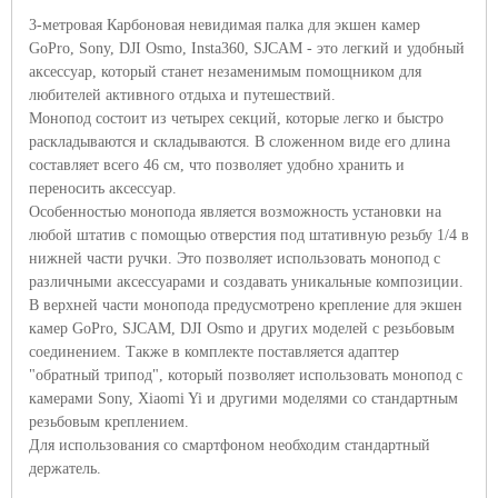
3-метровая Карбоновая невидимая палка для экшен камер
GoPro
,
Sony
,
DJI Osmo
,
Insta
360,
SJCAM
- это легкий и удобный
аксессуар, который станет незаменимым помощником для
любителей активного отдыха и путешествий.
Монопод состоит из четырех секций, которые легко и быстро
раскладываются и складываются. В сложенном виде его длина
составляет всего 46 см, что позволяет удобно хранить и
переносить аксессуар.
Особенностью монопода является возможность установки на
любой штатив с помощью отверстия под штативную резьбу 1/4 в
нижней части ручки. Это позволяет использовать монопод с
различными аксессуарами и создавать уникальные композиции.
В верхней части монопода предусмотрено крепление для экшен
камер
GoPro
,
SJCAM
,
DJI Osmo
и других моделей с резьбовым
соединением. Также в комплекте поставляется адаптер
"обратный трипод", который позволяет использовать монопод с
камерами
Sony
,
Xiaomi Yi
и другими моделями со стандартным
резьбовым креплением.
Для использования со смартфоном необходим стандартный
держатель.