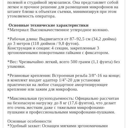
полевой и студийной звукозаписи. Она представляет собой
легкое и прочное решение для размещения микрофонов на
штанге близко к объектам съемки, минимизируя при этом
утомляемость оператора.
Основные технические характеристики
*Материал: Высококачественное углеродное волокно.
*Рабочая длина: Выдвигается от 87–92,5 см (34,2 дюйма)
до 3 метров (118 дюймов / 9,8 футов).
Конструкция и секции: 4 секции, закрепленные 3
эргономичными поворотными гайками с фиксатором.
*Вес: Чрезвычайно легкий, всего 500 грамм (1,1 фунта) без
упаковки.
*Резиновые крепления: Встроенная резьба 3/8"-16 на конце;
в комплект входит адаптер 1/4"-20 для установки
практически на любое стандартное амортизирующее
крепление или зажим для микрофона.
*Максимальная грузоподъемность: Официально рассчитан
на безопасную нагрузку до 8 кг (17,6 фунтов), что делает
его очень жестким даже с тяжелыми микрофонами-
пушками и профессиональными микрофонами-пушками.
Основные особенности
*Удобный захват: Оснащен мягкими эргономичными