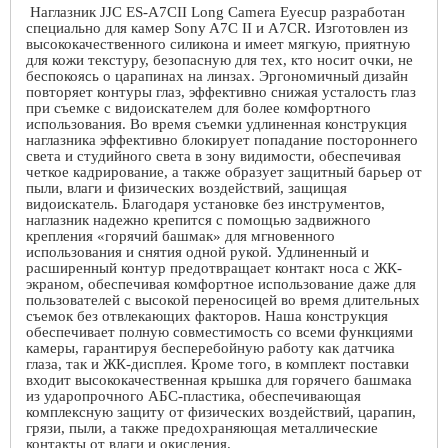
Наглазник
JJC
ES
-
A
7
CII
Long
Camera
Eyecup
разработан
специально для камер
Sony
A
7
C
II
и
A
7
CR
. Изготовлен из
высококачественного силикона и имеет мягкую, приятную
для кожи текстуру, безопасную для тех, кто носит очки, не
беспокоясь о царапинах на линзах. Эргономичный дизайн
повторяет контуры глаз, эффективно снижая усталость глаз
при съемке с видоискателем для более комфортного
использования. Во время съемки удлиненная конструкция
наглазника эффективно блокирует попадание постороннего
света и студийного света в зону видимости, обеспечивая
четкое кадрирование, а также образует защитный барьер от
пыли, влаги и физических воздействий, защищая
видоискатель. Благодаря установке без инструментов,
наглазник надежно крепится с помощью задвижного
крепления «горячий башмак» для мгновенного
использования и снятия одной рукой. Удлиненный и
расширенный контур предотвращает контакт носа с ЖК-
экраном, обеспечивая комфортное использование даже для
пользователей с высокой переносицей во время длительных
съемок без отвлекающих факторов. Наша конструкция
обеспечивает полную совместимость со всеми функциями
камеры, гарантируя бесперебойную работу как датчика
глаза, так и ЖК-дисплея. Кроме того, в комплект поставки
входит высококачественная крышка для горячего башмака
из ударопрочного АБС-пластика, обеспечивающая
комплексную защиту от физических воздействий, царапин,
грязи, пыли, а также предохраняющая металлические
контакты от влаги и окисления.