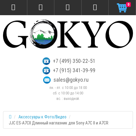
0
+7 (499) 350-22-51
+7 (915) 341-39-99
sales@gokyo.ru
пн. - пт. с 10:00 до 18:00
сб. c 10:00 до 14:00
вс. : выходной.
Аксессуары к Фото/Видео
JJC ES-A7CII Длинный наглазник для Sony A7C II и A7CR