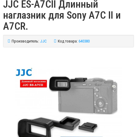
JJC ES-A7CII Длинный
наглазник для Sony A7C II и
A7CR.
Производитель:
JJC
Код товара:
640380