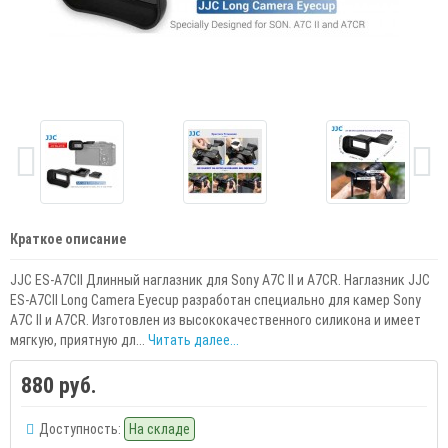
Краткое описание
JJC ES-A7CII Длинный наглазник для Sony A7C II и A7CR. Наглазник JJC
ES-A7CII Long Camera Eyecup разработан специально для камер Sony
A7C II и A7CR. Изготовлен из высококачественного силикона и имеет
мягкую, приятную дл...
Читать далее...
880 руб.
Доступность:
На складе