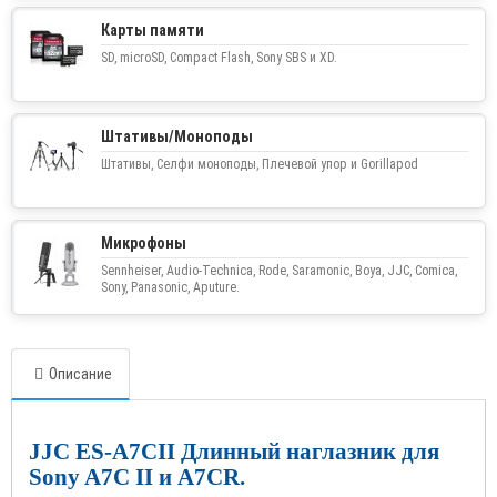
Карты памяти
SD, microSD, Compact Flash, Sony SBS и XD.
Штативы/Моноподы
Штативы, Селфи моноподы, Плечевой упор и Gorillapod
Микрофоны
Sennheiser, Audio-Technica, Rode, Saramonic, Boya, JJC, Comica,
Sony, Panasonic, Aputure.
Описание
JJC
ES
-
A
7
CII
Длинный наглазник для
Sony
A
7
C
II
и
A
7
CR
.