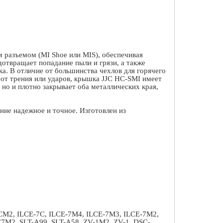
 разъемом (
MI
Shoe
или
MIS
), обеспечивая
отвращает попадание пыли и грязи, а также
а. В отличие от большинства чехлов для горячего
от трения или ударов, крышка
JJC
HC
-
SMI
имеет
о и плотно закрывает оба металлических края,
ение надежное и точное. Изготовлен из
M2, ILCE-7C, ILCE-7M4, ILCE-7M3, ILCE-7M2,
77M2, SLT-A99, SLT-A58, ZV-1M2, ZV-1, DSC-