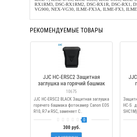
RX1RM3, DSC-RX1RM2, DSC-RX1R, DSC-RX1, D
VG900, NEX-VG30, ILME-FX3A, ILME-FX3, ILM
РЕКОМЕНДУЕМЫЕ ТОВАРЫ
JJC HC-ERSC2 Защитная
JJC
заглушка на горячий башмак
для Canon EOS R6 Mark II, R10,
10675
R7, R5 C and R3
JJC HC-ERSC2 BLACK Защитная заглушка
Защитн
горячего башмака фотокамер Canon EOS
HC-S д
R10, R7 и R5C, заменяет C..
SHC1M)
0
300 руб.