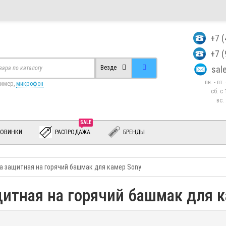
+7 
+7 
sa
Везде
пн. - пт
ример,
микрофон
сб. c 
вс.
SALE
ОВИНКИ
РАСПРОДАЖА
БРЕНДЫ
а защитная на горячий башмак для камер Sony
щитная на горячий башмак для к