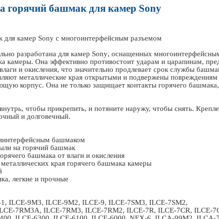
а горячий башмак для камер
Sony
к для камер
Sony
с многоинтерфейсным разъемом
льно разработана для камер
Sony
, оснащенных многоинтерфейсным
 камеры. Она эффективно противостоит ударам и царапинам, пред
лаги и окисления, что значительно продлевает срок службы башмак
авляют металлические края открытыми и подвержены повреждениям 
ую корпус. Она не только защищает контакты горячего башмака, н
 внутрь, чтобы прикрепить, и потяните наружу, чтобы снять. Крепл
рочный и долговечный.
иинтерфейсным башмаком
пыли на горячий башмак
орячего башмака от влаги и окисления
металлических края горячего башмака камеры
й
ка, легкие и прочные
1, ILCE-9M3, ILCE-9M2, ILCE-9, ILCE-7SM3, ILCE-7SM2,
LCE-7RM3A, ILCE-7RM3, ILCE-7RM2, ILCE-7R, ILCE-7CR, ILCE-7C
6400, ILCE-6300, ILCE-6100, ILCE-6000, NEX-6, ILCA-99M2, ILCA-