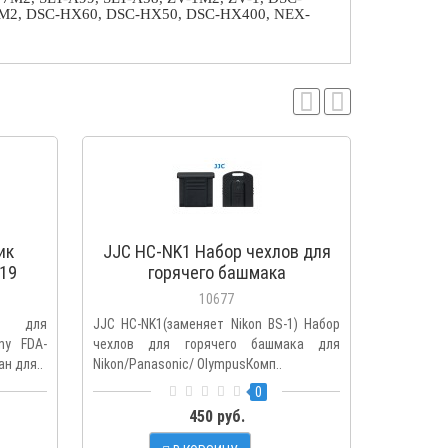
2, DSC-HX60, DSC-HX50, DSC-HX400, NEX-
ик
JJC HC-NK1 Набор чехлов для
JJC 
19
горячего башмака
защит
10677
к для
JJC HC-NK1(заменяет Nikon BS-1) Набор
JJC HC-F 
ony FDA-
чехлов для горячего башмака для
горячий б
н для..
Nikon/Panasonic/ OlympusКомп..
FujifilmЭф
0
450 руб.