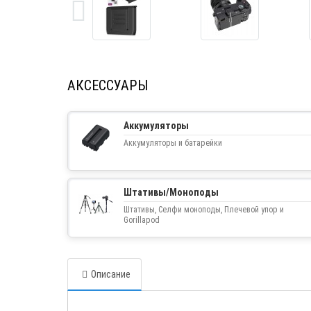
АКСЕССУАРЫ
Аккумуляторы
Аккумуляторы и батарейки
Штативы/Моноподы
Штативы, Селфи моноподы, Плечевой упор и
Gorillapod
Описание