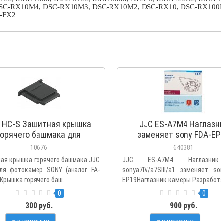
SC-RX10M4, DSC-RX10M3, DSC-RX10M2, DSC-RX10, DSC-RX100M
E-FX2
 HC-S Защитная крышка
JJC ES-A7M4 Наглазн
горячего башмака для
заменяет sony FDA-EP
фотокамер SONY
10676
640381
ая крышка горячего башмака JJC
JJC ES-A7M4 Наглазни
ля фотокамер SONY (аналог FA-
sonya7IV/a7SIII/a1 заменяет s
Крышка горячего баш..
EP19Наглазник камеры Разработа
0
0
300 руб.
900 руб.