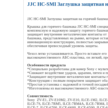
JJC
HC
-
SMI
Заглушка защитная н
JJC
HC
-
SMI
Заглушка защитная на горячий башма
Крышка для горячего башмака
JJC
HC
-
SMI
специа
комплексную и надежную защиту горячего башмака
защищает внутренние металлические контакты от в
башмака, представленных на рынке, которые ост
инновационную конструкцию, полностью закрывающ
обеспечивая превосходный уровень защиты.
Чехол легко устанавливается. Просто вставьте его
высококачественного АБС-пластика, он легкий, п
Особенности продукта
*Специально разработаны для камер
Sony
с мульт
*Снижают воздействие ударов, царапин, пятен и 
*Защищают внутренние металлические контакты г
*Конструкция с полным покрытием защищает оба 
*Простая установка с надежной и точной посадко
*Изготовлены из высококачественного АБС-пласти
Совместимость
Sony ZV-E1, ZV-E10M2, ZV-E10, ILCE-1M2, ILCE-
ILCE-7S, ILCE-7RM5, ILCE-7RM4A, ILCE-7RM4, I
ILCE-7, ILCE-6700, ILCE-6600, ILCE-6500, ILCE-