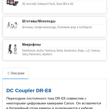
SD, microSD, Compact Flash, Sony SBS и XD.
Штативы/Моноподы
Штативы, Селфи моноподы, Плечевой упор и Gorillapod
Микрофоны
Sennheiser, Audio-Technica, Rode, Saramonic, Boya, JJC, Comica,
Sony, Panasonic, Aputure.
Описание
DC
Coupler
DR
-
E
8
Переходник постоянного тока DR-E8 совместим с
некоторыми цифровыми камерами Canon. Он вставляется
в батарейный отсек камеры и подключается к кабелю