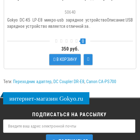
50640
Gokyo DC-K5 LP-E8 микро-usb зарядное устройствоОписание:USB
зарядное устройство является отличной за..
0
350 руб.
В КОРЗИНУ
Теги:
Переходник адаптер
,
DC Coupler DR-E8
,
Canon CA-PS700
интернет-магазин Gokyo.ru
ПОДПИСАТЬСЯ НА РАССЫЛКУ