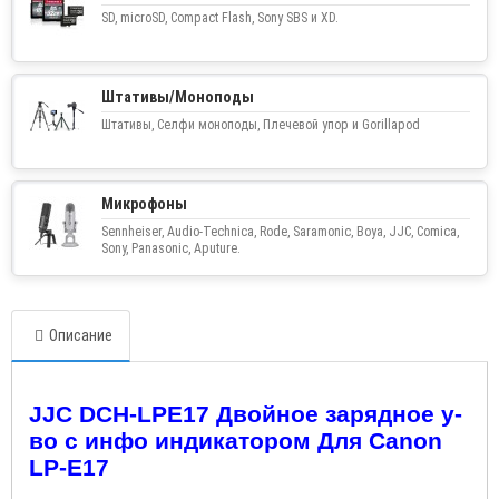
SD, microSD, Compact Flash, Sony SBS и XD.
Штативы/Моноподы
Штативы, Селфи моноподы, Плечевой упор и Gorillapod
Микрофоны
Sennheiser, Audio-Technica, Rode, Saramonic, Boya, JJC, Comica,
Sony, Panasonic, Aputure.
Описание
JJC DCH
-
LPE
17 Двойное зарядное у-
во с инфо индикатором Для
Canon
LP
-
E
17