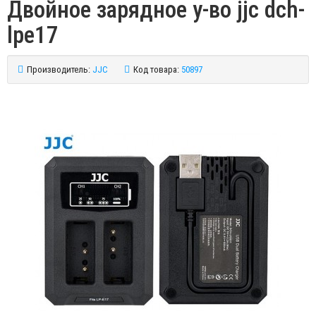
Двойное зарядное у-во jjc dch-
lpe17
Производитель:
JJC
Код товара:
50897