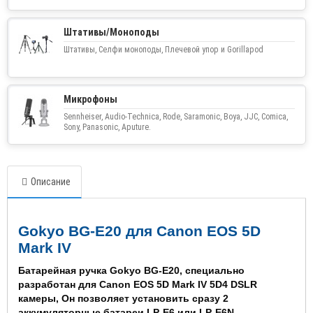
Штативы/Моноподы
Штативы, Селфи моноподы, Плечевой упор и Gorillapod
Микрофоны
Sennheiser, Audio-Technica, Rode, Saramonic, Boya, JJC, Comica,
Sony, Panasonic, Aputure.
Описание
Gokyo BG-E20
для
Canon EOS 5D
Mark IV
Батарейная ручка Gokyo BG-E20, специально
разработан для Canon EOS 5D Mark IV 5D4 DSLR
камеры, Он позволяет установить сразу 2
аккумуляторные батареи LP-E6 или LP-E6N.