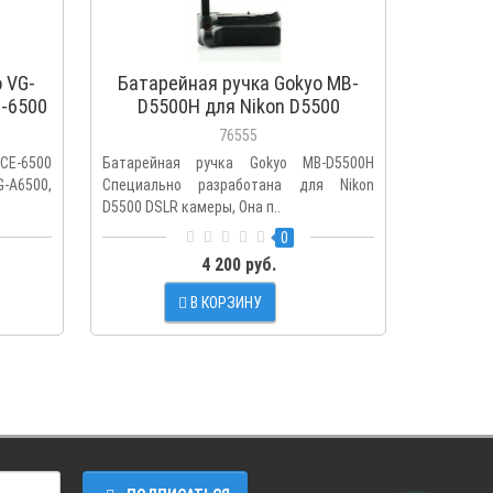
 VG-
Батарейная ручка Gokyo MB-
Батарей
E-6500
D5500H для Nikon D5500
для 
76555
LCE-6500
Батарейная ручка Gokyo MB-D5500H
Gokyo
-A6500,
Специально разработана для Nikon
фотоаппа
D5500 DSLR камеры, Она п..
Батарейна
0
4 200 руб.
В КОРЗИНУ