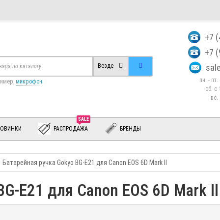
+7 
+7 
sa
Везде
пн. - пт
ример,
микрофон
сб. c 
вс.
SALE
ОВИНКИ
РАСПРОДАЖА
БРЕНДЫ
Батарейная ручка Gokyo BG-E21 для Canon EOS 6D Mark II
BG-E21 для Canon EOS 6D Mark II