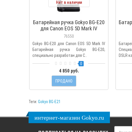
Нет в наличии
Батарейная ручка Gokyo BG-E20
Батар
для Canon EOS 5D Mark IV
76550
Gokyo BG-E20 для Canon EOS 5D Mark IV
Батар
Батарейная ручка Gokyo BG-E20,
Специа
специально разработан для C..
DSLR ка
0
4 850 руб.
ПРОДАНО
Теги:
Gokyo BG-E21
интернет-магазин Gokyo.ru