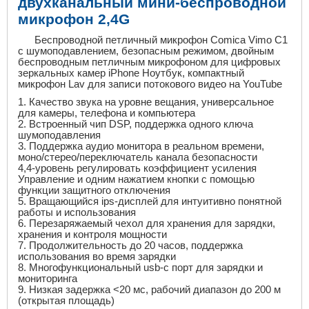
двухканальный мини-беспроводной
микрофон 2,4
G
Беспроводной петличный микрофон Comica Vimo C1
с шумоподавлением, безопасным режимом, двойным
беспроводным петличным микрофоном для цифровых
зеркальных камер iPhone Ноутбук, компактный
микрофон Lav для записи потокового видео на YouTube
1. Качество звука на уровне вещания, универсальное
для камеры, телефона и компьютера
2. Встроенный чип
DSP
, поддержка одного ключа
шумоподавления
3. Поддержка аудио монитора в реальном времени,
моно/стерео/переключатель канала безопасности
4,4-уровень регулировать коэффициент усиления
Управление и одним нажатием кнопки с помощью
функции защитного отключения
5. Вращающийся
ips
-дисплей для интуитивно понятной
работы и использования
6. Перезаряжаемый чехол для хранения для зарядки,
хранения и контроля мощности
7. Продолжительность до 20 часов, поддержка
использования во время зарядки
8. Многофункциональный
usb
-
c
порт для зарядки и
мониторинга
9. Низкая задержка <20 мс, рабочий диапазон до 200 м
(открытая площадь)