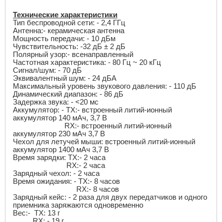
Технические характеристики
Тип беспроводной сети: - 2,4 ГГц
Антенна:- керамическая антенна
Мощность передачи: - 10 дБм
Чувствительность: -32 дБ ± 2 дБ
Полярный узор:- всенаправленный
Частотная характеристика: - 80 Гц ~ 20 кГц
Сигнал/шум: - 70 дБ
Эквивалентный шум: - 24 дБА
Максимальный уровень звукового давления: - 110 дБ
Динамический диапазон: - 86 дБ
Задержка звука: - <20 мс
Аккумулятор: -
TX
:- встроенный литий-ионный
аккумулятор 140 мАч, 3,7 В
RX
:- встроенный литий-ионный
аккумулятор 230 мАч 3,7 В
Чехол для летучей мыши: встроенный литий-ионный
аккумулятор 1400 мАч 3,7 В
Время зарядки:
TX
:- 2 часа
RX
:- 2 часа
Зарядный чехол: - 2 часа
Время ожидания: -
TX
:- 8 часов
RX
:- 8 часов
Зарядный кейс: - 2 раза для двух передатчиков и одного
приемника заряжаются одновременно
Вес:-
TX
: 13 г
RX
: - 19 г