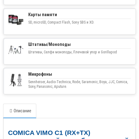
Карты памяти
SD, microSD, Compact Flash, Sony SBS и XD.
Штативы/Моноподы
Штативы, Селфи моноподы, Плечевой упор и Gorillapod
Микрофоны
Sennheiser, Audio-Technica, Rode, Saramonic, Boya, JJC, Comica,
Sony, Panasonic, Aputure.
Описание
COMICA VIMO C
1 (
RX
+
TX
)