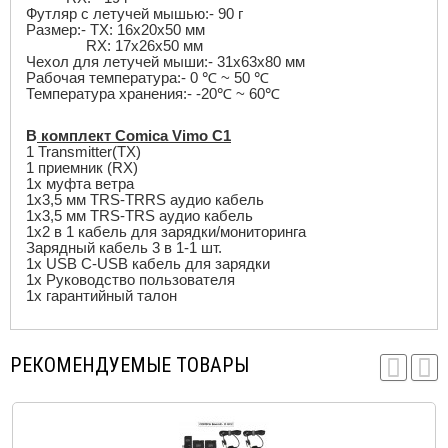
Футляр с летучей мышью:- 90 г
Размер:-
TX
: 16
x
20
x
50 мм
RX
: 17
x
26
x
50 мм
Чехол для летучей мыши:- 31
x
63
x
80 мм
Рабочая температура:- 0
℃
~ 50
℃
Температура хранения:- -20
℃
~ 60
℃
В
комплект
Comica Vimo C1
1 Transmitter(TX)
1 приемник (
RX
)
1
x
муфта ветра
1
x
3,5 мм
TRS
-
TRRS
аудио кабель
1
x
3,5 мм
TRS
-
TRS
аудио кабель
1
x
2 в 1 кабель для зарядки/мониторинга
Зарядный кабель 3 в 1-1 шт.
1
x USB C
-
USB
кабель для зарядки
1
x
Руководство пользователя
1
x
гарантийный талон
РЕКОМЕНДУЕМЫЕ ТОВАРЫ