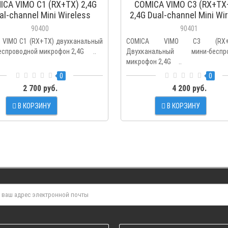
ICA VIMO C1 (RX+TX) 2,4G
COMICA VIMO C3 (RX+TX
al-channel Mini Wireless
2,4G Dual-channel Mini Wi
Microphone
Microphone
90400
90401
 VIMO C1 (RX+TX) двухканальный
COMICA VIMO C3 (RX+T
еспроводной микрофон 2,4G ..
Двухканальный мини-беспро
микрофон 2,4G ..
0
0
2 700 руб.
4 200 руб.
В КОРЗИНУ
В КОРЗИНУ