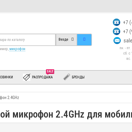
+7 
+7 
sa
Везде
пн. - пт
ример,
микрофон
сб. c 
вс.
SALE
ОВИНКИ
РАСПРОДАЖА
БРЕНДЫ
фон 2.4GHz
ой микрофон 2.4GHz для мобиль