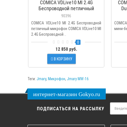
COMICA VDLive10 MI 2.4G
COM
Беспроводной петличный
Du
микрофон
90396
COMICA VDLive10 MI 2.4G Беспроводной
COMICA
петличный микрофон COMICA VDLive10 MI
мини-б
2.4G Беспроводной ..
0
12 850 руб.
В КОРЗИНУ
Теги:
Jmary
,
Микрофон
,
Jmary MW-16
интернет-магазин Gokyo.ru
ПОДПИСАТЬСЯ НА РАССЫЛКУ