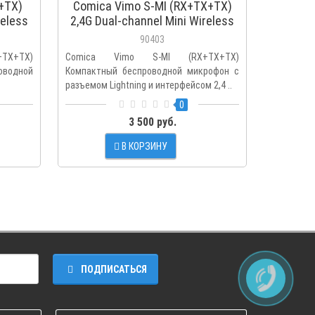
+TX)
Comica Vimo S-MI (RX+TX+TX)
COMICA
reless
2,4G Dual-channel Mini Wireless
2,4G Du
Microphone
90403
X+TX)
Comica Vimo S-MI (RX+TX+TX)
COMICA V
водной
Компактный беспроводной микрофон с
Двухкана
разъемом Lightning и интерфейсом 2,4 ..
микрофонО
0
3 500 руб.
В КОРЗИНУ
ПОДПИСАТЬСЯ