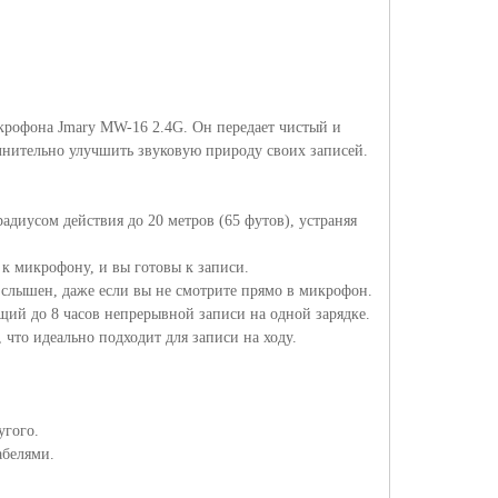
икрофона
Jmary MW
-16 2.4
G
. Он передает чистый и
олнительно улучшить звуковую природу своих записей.
диусом действия до 20 метров (65 футов), устраняя
 к микрофону, и вы готовы к записи.
т слышен, даже если вы не смотрите прямо в микрофон.
ий до 8 часов непрерывной записи на одной зарядке.
, что идеально подходит для записи на ходу.
угого.
абелями.