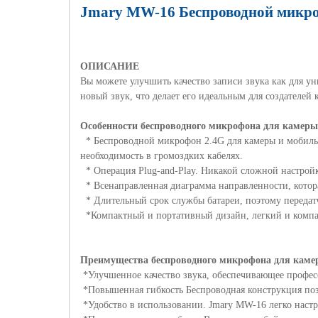
Jmary MW
-16 Беспроводной микро
ОПИСАНИЕ
Вы можете улучшить качество записи звука как для 
новый звук, что делает его идеальным для создателей
Особенности беспроводного микрофона для камеры
* Беспроводной микрофон 2.4
G
для камеры и мобиль
необходимость в громоздких кабелях.
* Операция
Plug
-
and
-
Play
. Никакой сложной настройк
* Всенаправленная диаграмма направленности, которая
* Длительный срок службы батареи, поэтому передат
*Компактный и портативный дизайн, легкий и компа
Преимущества беспроводного микрофона для камер
*Улучшенное качество звука, обеспечивающее професс
*Повышенная гибкость Беспроводная конструкция позв
*Удобство в использовании.
Jmary MW
-16 легко наст