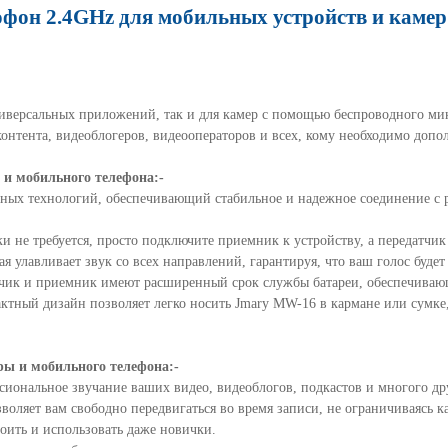
фон 2.4
GHz
для мобильных устройств и камер
универсальных приложений, так и для камер с помощью беспроводного м
 контента, видеоблогеров, видеооператоров и всех, кому необходимо доп
 и мобильного телефона:-
ных технологий, обеспечивающий стабильное и надежное соединение с ра
и не требуется, просто подключите приемник к устройству, а передатчик
 улавливает звук со всех направлений, гарантируя, что ваш голос буде
чик и приемник имеют расширенный срок службы батареи, обеспечивающ
ктный дизайн позволяет легко носить
Jmary MW
-16 в кармане или сумке
ы и мобильного телефона:-
иональное звучание ваших видео, видеоблогов, подкастов и многого др
оляет вам свободно передвигаться во время записи, не ограничиваясь к
роить и использовать даже новички.