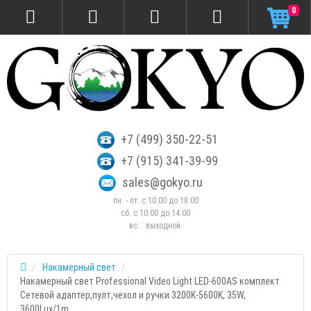
0
+7 (499) 350-22-51
+7 (915) 341-39-99
sales@gokyo.ru
пн. - пт. с 10:00 до 18:00
сб. c 10:00 до 14:00
вс. : выходной.
Накамерный свет
Накамерный свет Professional Video Light LED-600AS комплект
Сетевой адаптер,пулт,чехол и ручки 3200K-5600K, 35W,
3600Lux/1m