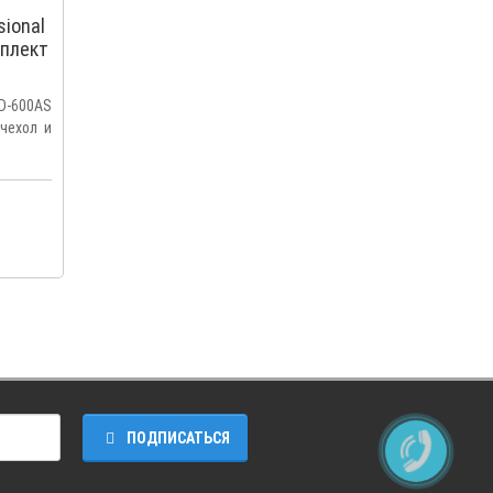
ional
мплект
хол и
W,
D-600AS
,чехол и
ПОДПИСАТЬСЯ