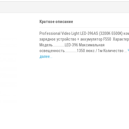
Краткое описание
Professional Video Light LED-396AS (3200K-5500K) к
зарядное устройство + аккумулятор F550 Характер
Модель..............LED-396 Максимальная
освещенность..............1350 люкс / 1м Количество ...
далее...