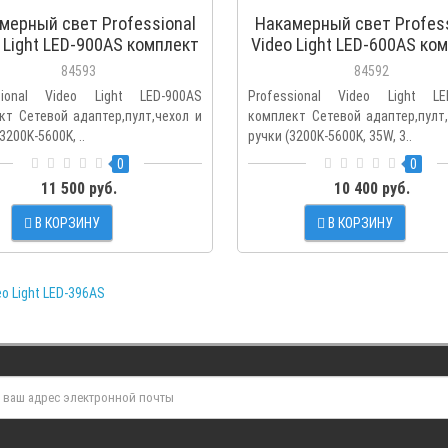
мерный свет Professional
Накамерный свет Profess
 Light LED-900AS комплект
Video Light LED-600AS ко
вой адаптер,пулт,чехол и
Сетевой адаптер,пулт,че
84593
84592
чки (3200K-5600K, 50W,
ручки 3200K-5600K, 35
sional Video Light LED-900AS
Professional Video Light LE
4500Lux/1m) Bi-color
3600Lux/1m
кт Сетевой адаптер,пулт,чехол и
комплект Сетевой адаптер,пулт
3200K-5600K, ..
ручки (3200K-5600K, 35W, 3..
0
0
11 500 руб.
10 400 руб.
В КОРЗИНУ
В КОРЗИНУ
eo Light LED-396AS