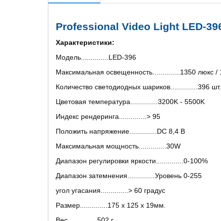
Professional Video Light LED-3
Характеристики:
Модель..............LED-396
Максимальная освещенность..............1350 люкс /
Количество светодиодных шариков..............396 шт.
Цветовая температура..............3200K - 5500K
Индекс рендеринга..............> 95
Положить напряжение..............DC 8,4 В
Максимальная мощность..............30W
Диапазон регулировки яркости..............0-100%
Диапазон затемнения..............Уровень 0-255
угол угасания..............> 60 градус
Размер..............175 x 125 x 19мм.
Вес.............. 502 г.