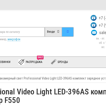
+7 
+7 
sa
Везде
пн. - пт
ример,
микрофон
сб. c 
вс.
SALE
ОВИНКИ
РАСПРОДАЖА
БРЕНДЫ
акамерный свет Professional Video Light LED-396AS комплект зарядное ус
ional Video Light LED-396AS ком
р F550