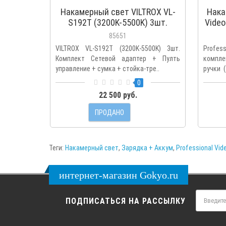
Накамерный свет VILTROX VL-
Нака
S192T (3200K-5500K) 3шт.
Video
Комплект
Сете
85651
ру
VILTROX VL-S192T (3200K-5500K) 3шт.
Profes
Комплект Сетевой адаптер + Пулть
компле
управление + сумка + стойка-тре..
ручки (
0
22 500 руб.
ПРОДАНО
Теги:
Накамерный свет
,
Зарядка + Аккум
,
Professional Vid
интернет-магазин Gokyo.ru
ПОДПИСАТЬСЯ НА РАССЫЛКУ