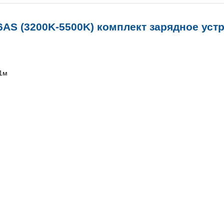
96AS (3200K-5500K)
комплект зарядное уст
 1м