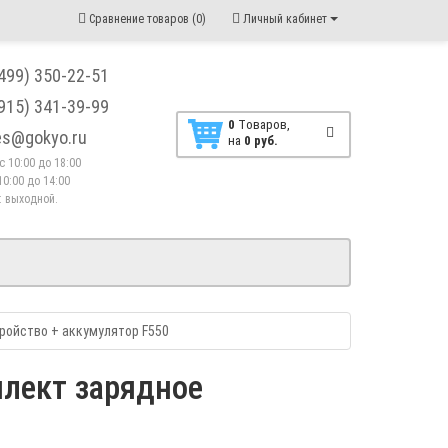
Сравнение товаров (0)
Личный кабинет
(499) 350-22-51
(915) 341-39-99
0
Tоваров,
les@gokyo.ru
на
0 руб.
. с 10:00 до 18:00
10:00 до 14:00
 : выходной.
тройство + аккумулятор F550
плект зарядное