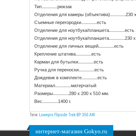
Тип.............рюкзак
Отделения для камеры (объектива).............230 
Съемные перегородки.............есть
Отделение для ноутбука/планшета.............есть 1
Отделения для ноутбука/планшета.............230 
Отделение для личных вещей.............есть
Крепление штатива.............есть
Карман для бутылки.............есть
Ручка для переноски.............есть
Дождевик в комплекте.............есть
Материал.............матерчатый
Размеры.............280 x 200 x 510 мм.
Вес.............1400 г.
Теги:
Lowepro Flipside Trek BP 350 AW
интернет-магазин Gokyo.ru