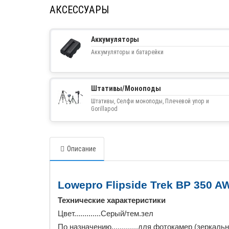
АКСЕССУАРЫ
Аккумуляторы
Аккумуляторы и батарейки
Штативы/Моноподы
Штативы, Селфи моноподы, Плечевой упор и
Gorillapod
Описание
Lowepro Flipside Trek BP 350 A
Технические характеристики
Цвет.............Серый/тем.зел
По назначению.............для фотокамер (зеркаль