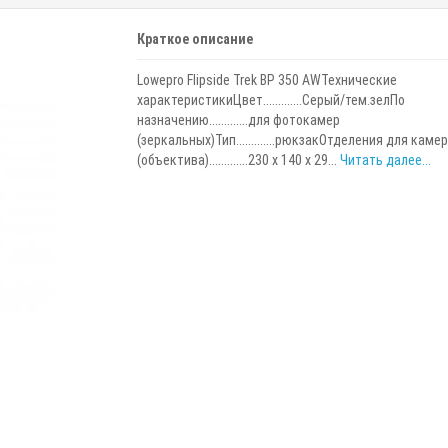
Краткое описание
Lowepro Flipside Trek BP 350 AWТехнические
характеристикиЦвет.............Серый/тем.зелПо
назначению.............для фотокамер
(зеркальных)Тип.............рюкзакОтделения для каме
(объектива).............230 x 140 x 29...
Читать далее...