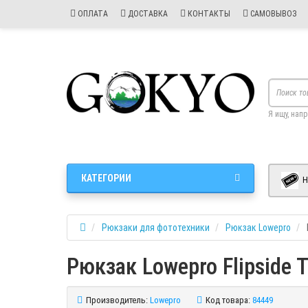
ОПЛАТА
ДОСТАВКА
КОНТАКТЫ
САМОВЫВОЗ
Я ищу, нап
КАТЕГОРИИ
Н
Рюкзаки для фототехники
Рюкзак Lowepro
Рюкзак Lowepro Flipside
Производитель:
Lowepro
Код товара:
84449