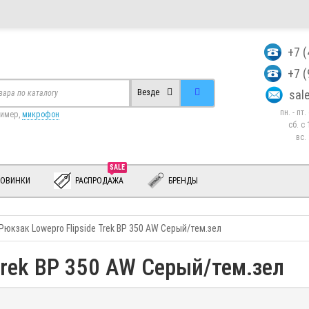
+7 
+7 
sa
Везде
пн. - пт
ример,
микрофон
сб. c 
вс.
SALE
ОВИНКИ
РАСПРОДАЖА
БРЕНДЫ
Рюкзак Lowepro Flipside Trek BP 350 AW Серый/тем.зел
 Trek BP 350 AW Серый/тем.зел