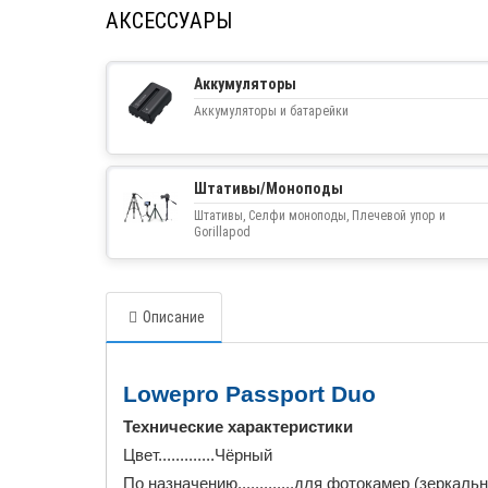
АКСЕССУАРЫ
Аккумуляторы
Аккумуляторы и батарейки
Штативы/Моноподы
Штативы, Селфи моноподы, Плечевой упор и
Gorillapod
Описание
Lowepro Passport Duo
Технические характеристики
Цвет.............Чёрный
По назначению.............для фотокамер (зеркаль