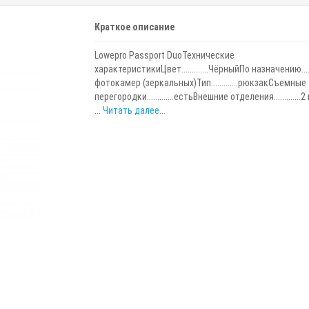
Краткое описание
Lowepro Passport DuoТехнические
характеристикиЦвет.............ЧёрныйПо назначению......
фотокамер (зеркальных)Тип.............рюкзакСъемные
перегородки.............естьВнешние отделения.............
...
Читать далее...