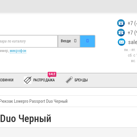
+7 
+7 
sa
Везде
пн. - пт
ример,
микрофон
сб. c 
вс.
SALE
ОВИНКИ
РАСПРОДАЖА
БРЕНДЫ
Рюкзак Lowepro Passport Duo Черный
t Duo Черный