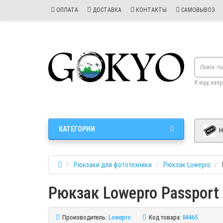
ОПЛАТА
ДОСТАВКА
КОНТАКТЫ
САМОВЫВОЗ
Я ищу, нап
КАТЕГОРИИ
Н
Рюкзаки для фототехники
Рюкзак Lowepro
Рюкзак Lowepro Passpor
Производитель:
Lowepro
Код товара:
84465