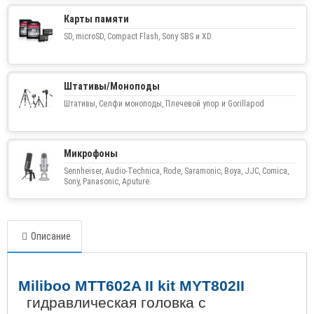
Карты памяти
SD, microSD, Compact Flash, Sony SBS и XD.
Штативы/Моноподы
Штативы, Селфи моноподы, Плечевой упор и Gorillapod
Микрофоны
Sennheiser, Audio-Technica, Rode, Saramonic, Boya, JJC, Comica,
Sony, Panasonic, Aputure.
Описание
Miliboo MTT
602
A II kit MYT
802
II
гидравлическая головка с