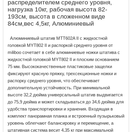
распределителем среднего уровня,
нагрузка 10кг, рабочая высота 82-
193см, высота в сложенном виде
84см,вес 4,5кг, Алюминиевый
Алюминиевый штатив
MTT
602
A
II
с жидкостной
головкой
MYT
802
II
и распоркой среднего уровня от
miliboo
сочетает в себе алюминиевые ножки штатива с
жидкостной головкой
MYT
802
II
и плоским основанием
75 мм. Высококачественные пластиковые защелки
фиксируют красную пряжку, трехсекционные ножки и
распорку среднего уровня, что обеспечивает
дополнительную устойчивость. При минимальной
высоте 32,2 дюйма универсальный штатив выдвигается
до 75,9 дюйма и может складываться до 34,6 дюйма для
удобства транспортировки и хранения. Входящая в
комплект панорамная планка и встроенный пузырьковый
уровень облегчают балансировку и перемещение, а
штативная система весит 4,35 кг при максимальной