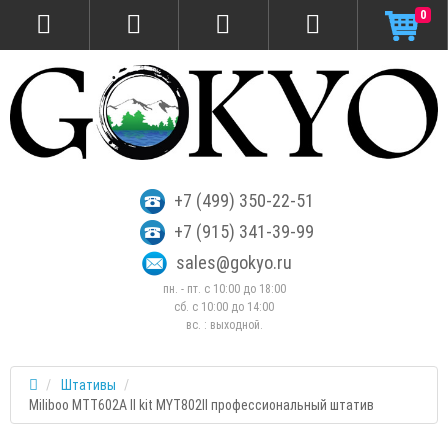
0
+7 (499) 350-22-51
+7 (915) 341-39-99
sales@gokyo.ru
пн. - пт. с 10:00 до 18:00
сб. c 10:00 до 14:00
вс. : выходной.
Штативы
Miliboo MTT602A II kit MYT802II профессиональный штатив