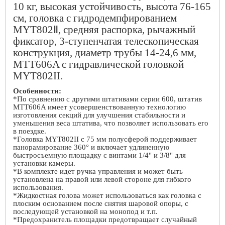
10 кг, высокая устойчивость, высота 76-165
см, головка с гидродемпфированием
MYT802Ⅱ, средняя распорка, рычажный
фиксатор, 3-ступенчатая телескопическая
конструкция, диаметр трубы 14-24,6 мм,
MTT606A с гидравлической головкой
MYT802II.
Особенности:
*По сравнению с другими штативами серии 600, штатив
MTT
606
A
имеет усовершенствованную технологию
изготовления секций для улучшения стабильности и
уменьшения веса штатива, что позволяет использовать его
в поездке.
*Головка
MYT
802II с 75 мм полусферой поддерживает
панорамирование 360° и включает удлиненную
быстросъемную площадку с винтами 1/4" и 3/8" для
установки камеры.
*В комплекте идет ручка управления и может быть
установлена
на
правой
или
левой
стороне
для
гибкого
использования
.
*Жидкостная голова может использоваться как головка с
плоским основанием после снятия шаровой опоры, с
последующей установкой на монопод и т.п.
*Предохранитель площадки предотвращает случайный