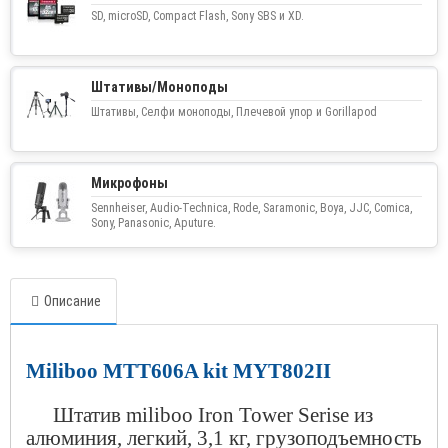
SD, microSD, Compact Flash, Sony SBS и XD.
Штативы/Моноподы
Штативы, Селфи моноподы, Плечевой упор и Gorillapod
Микрофоны
Sennheiser, Audio-Technica, Rode, Saramonic, Boya, JJC, Comica,
Sony, Panasonic, Aputure.
Описание
Miliboo MTT
606
A kit MYT
802
II
Штатив miliboo Iron Tower Serise из
алюминия, легкий, 3,1 кг, грузоподъемность