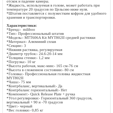
отскок и падение камеры.
*Жидкость, используемая в голове, может работать при
температуре 20 градусов по Цельсию ниже нуля.
*Штатив поставляется с полужестким кофром для удобного
хранения и транспортировки.
Характеристики:
*Бренд:-
miliboo
*Тип:- Профессиональный штатив
*Модель:- MTT606A Kit MYT802II средней растяжки
*Материал:- Алюминий сплав
*Секции:- 3
*Нижняя растяжка, регулируемая
*Диаметр трубок:- 24.6-20-14 мм
*Толщина стенки:- 1,2 мм
*Погрузка:- 10 кг
*Высота рабочая, макс-мин:- 165 см-76 см
*Высота в сложенном состоянии:- 80 см
*Головка:- Профессиональная головка жидкостная
MYT
802II
*Чаша:- 75 мм
*Контрбаланс, вертикальный:- Да
*Контрбаланс горизонтальный:- Нет
*Компонент:-
Quick Release Plate
+ ручка
*Угол регулировки:- Горизонтальный 360 градусов,
вертикальный + 90 и -70 градусов
*Цвет:- черный
*Вес головки:- 0,85 кг