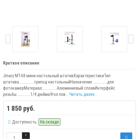
Краткое описание
Jmary MT-68 мини настольный штативХарактеристикиТип
штатива................трипод настольныйНазначение................для
фотокамерМатериал................Алюминиевый сплавИнтерфейс
резьбы...............1/4 дюймаУгол пов...
Читать далее...
1 850 руб.
Доступность:
На складе