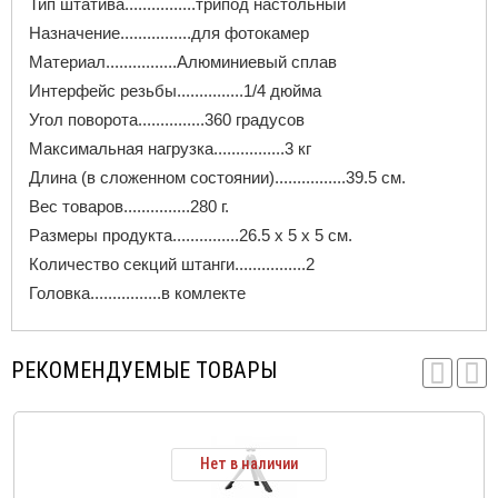
Тип штатива................трипод настольный
Назначение................для фотокамер
Материал................Алюминиевый сплав
Интерфейс резьбы...............1/4 дюйма
Угол поворота...............360 градусов
Максимальная нагрузка................3 кг
Длина (в сложенном состоянии)................39.5 см.
Вес товаров...............280 г.
Размеры продукта...............26.5 х 5 х 5 см.
Количество секций штанги................2
Головка................в комлекте
РЕКОМЕНДУЕМЫЕ ТОВАРЫ
Нет в наличии